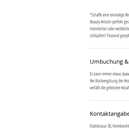
"Schaffe eine einmalige A
Beauty-Artistin perfekt ge
männliches oder weibliche
schlüpfen? Passend gestylt
Umbuchung &
Es kann immer etwas dazw
Bei Rückvergütung der An
verfällt die geleistete Anz
Kontaktangab
Etzelstrasse 30, Hombrech