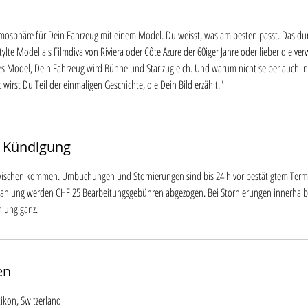
tmosphäre für Dein Fahrzeug mit einem Model. Du weisst, was am besten passt. Das dur
stylte Model als Filmdiva von Riviera oder Côte Azure der 60iger Jahre oder lieber die 
s Model, Dein Fahrzeug wird Bühne und Star zugleich. Und warum nicht selber auch in
 wirst Du Teil der einmaligen Geschichte, die Dein Bild erzählt."
 Kündigung
ischen kommen. Umbuchungen und Stornierungen sind bis 24 h vor bestätigtem Term
zahlung werden CHF 25 Bearbeitungsgebühren abgezogen. Bei Stornierungen innerhalb
ahlung ganz.
en
tikon, Switzerland