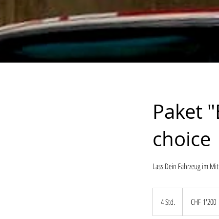
Paket "
choice
Lass Dein Fahrzeug im Mi
1'200
Schweizer
4 Std.
4
CHF 1'200
Franken
S