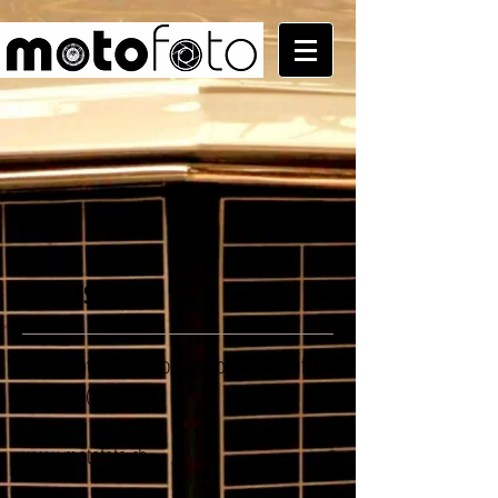
IMPRESSUM
Motofoto.ch
, Reto Cadalbert Fotografie
motofoto@gmx.ch
www.motofoto.ch