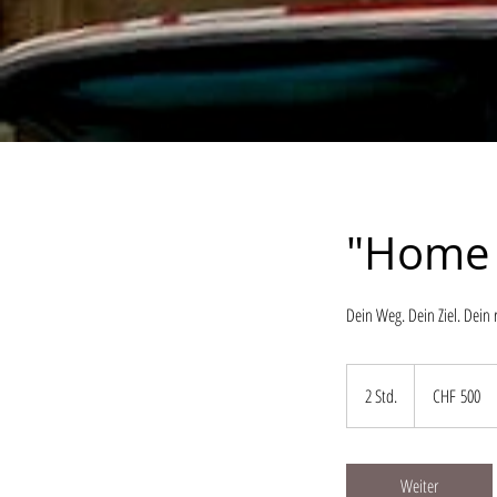
"Home 
Dein Weg. Dein Ziel. Dein r
500
Schweizer
2 Std.
2
CHF 500
Franken
S
t
d
Weiter