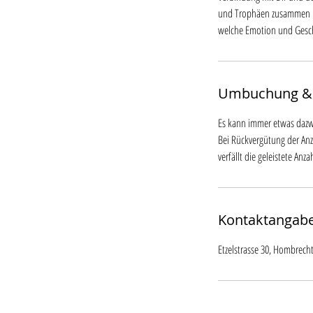
und Trophäen zusammen mi
welche Emotion und Gesch
Umbuchung &
Es kann immer etwas dazw
Bei Rückvergütung der An
verfällt die geleistete Anz
Kontaktangab
Etzelstrasse 30, Hombrech