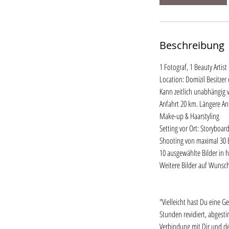
.
Beschreibung
1 Fotograf, 1 Beauty Artist
Location: Domizil Besitzer
Kann zeitlich unabhängig 
Anfahrt 20 km. Längere A
Make-up & Haarstyling
Setting vor Ort: Storyboard
Shooting von maximal 30 
10 ausgewählte Bilder in 
Weitere Bilder auf Wunsch.
"Vielleicht hast Du eine G
Stunden revidiert, abgest
Verbindung mit Dir und de