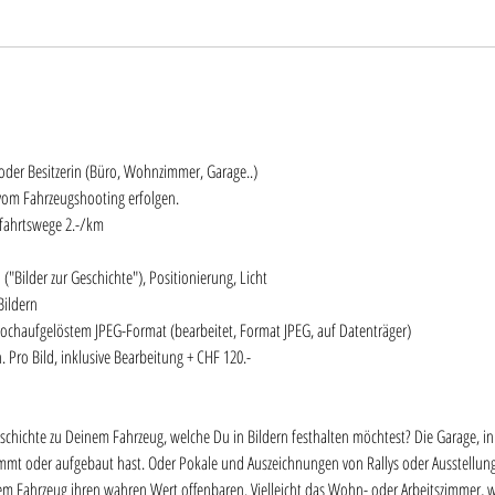
 oder Besitzerin (Büro, Wohnzimmer, Garage..)
vom Fahrzeugshooting erfolgen.
nfahrtswege 2.-/km
 ("Bilder zur Geschichte"), Positionierung, Licht
Bildern
hochaufgelöstem JPEG-Format (bearbeitet, Format JPEG, auf Datenträger)
 Pro Bild, inklusive Bearbeitung + CHF 120.-
eschichte zu Deinem Fahrzeug, welche Du in Bildern festhalten möchtest? Die Garage, in
immt oder aufgebaut hast. Oder Pokale und Auszeichnungen von Rallys oder Ausstellungen
m Fahrzeug ihren wahren Wert offenbaren. Vielleicht das Wohn- oder Arbeitszimmer, w